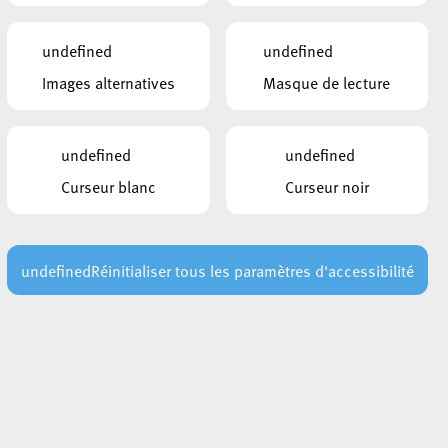
undefined
undefined
Images alternatives
Masque de lecture
undefined
undefined
Curseur blanc
Curseur noir
undefined
Réinitialiser tous les paramètres d'accessibilité